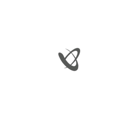
TEXT WIDGET
Lorem ipsum dolor sit amet, consectetur adipiscing elit.
Phasellus tellus metus, feugiat bibendum ligula et, iaculis
aliquam metus. Donec commodo gravida efficitur. Pellentesque
feugiat eget ipsum id ultricies.
INSTAGRAM FEED